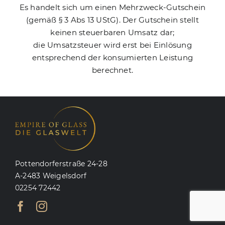
Es handelt sich um einen Mehrzweck-Gutschein
(gemäß § 3 Abs 13 UStG). Der Gutschein stellt
keinen steuerbaren Umsatz dar;
die Umsatzsteuer wird erst bei Einlösung
entsprechend der konsumierten Leistung
berechnet.
Pottendorferstraße 24-28
A-2483 Weigelsdorf
02254 72442