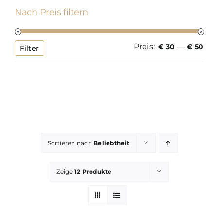
Nach Preis filtern
Preis:
—
Min
Max
€ 30
€ 50
Filter
Pre
Pre
Sortieren nach
Beliebtheit
Zeige
12 Produkte