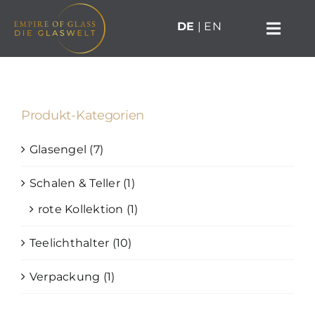
Zum
DE
|
EN
Inhalt
Toggl
springen
Navig
Home
Erlebnis
Produkt-Kategorien
Workshops
Glasengel
(7)
Gutscheine
Schalen & Teller
(1)
rote Kollektion
(1)
News
Teelichthalter
(10)
Kontakt
Verpackung
(1)